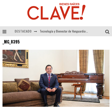
DESTACADO
Tecnología y Bienestar de Vanguardia: El Inodoro Inteligente Neotech de FV.
_MG_8395
Sector Inmobiliario – recuperación a paso firme
Alexandra Bedoya – La Constancia detrás de La Paletería
El Despertar de la Calidez: Acabados Dorados de FV para Elevar tu Espacio