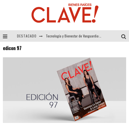
DESTACADO
Tecnología y Bienestar de Vanguardia: El Inodoro Inteligente Neotech de FV.
edicon 97
Sector Inmobiliario – recuperación a paso firme
Alexandra Bedoya – La Constancia detrás de La Paletería
El Despertar de la Calidez: Acabados Dorados de FV para Elevar tu Espacio