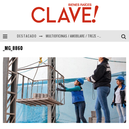
DESTACADO
MULTIOFICINAS / AMOBLARE / TREZE – Especial Interiorismo & Decoración 2026
_MG_8860
Abad Vergara Arquitectos – Especial Interiorismo & Decoración 2026
COLINEAL – Especial Interiorismo & Decoración 2026
ADRIANA HOYOS DESIGN STUDIO – Especial Interiorismo & Decoración 2026