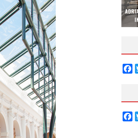
MUBB DESIGN STUDIO – ESPECIAL
ADRI
INTERIORISMO & DECORACIÓN 2026
I
F
F