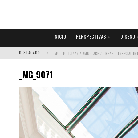
INICIO
PERSPECTIVAS
DISEÑO
DESTACADO
MULTIOFICINAS / AMOBLARE / TREZE – ESPECIAL I
ABAD VERGARA ARQUITECTOS – ESPECIAL INTERIOR
_MG_9071
COLINEAL – ESPECIAL INTERIORISMO & DECORACIÓN
ADRIANA HOYOS DESIGN STUDIO – ESPECIAL INTER