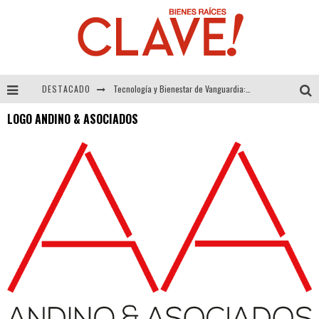
DESTACADO
Tecnología y Bienestar de Vanguardia: El Inodoro Inteligente Neotech de FV.
LOGO ANDINO & ASOCIADOS
Sector Inmobiliario – recuperación a paso firme
Alexandra Bedoya – La Constancia detrás de La Paletería
El Despertar de la Calidez: Acabados Dorados de FV para Elevar tu Espacio