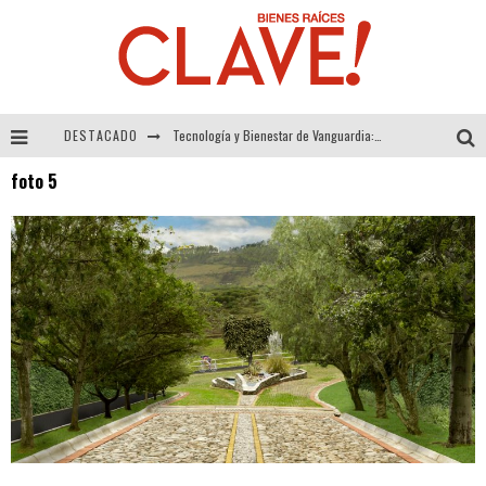
DESTACADO
Tecnología y Bienestar de Vanguardia: El Inodoro Inteligente Neotech de FV.
foto 5
Sector Inmobiliario – recuperación a paso firme
Alexandra Bedoya – La Constancia detrás de La Paletería
El Despertar de la Calidez: Acabados Dorados de FV para Elevar tu Espacio