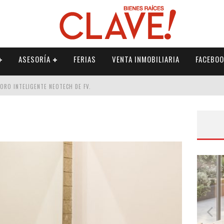
ASESORÍA
FERIAS
VENTA INMOBILIARIA
FACEBOO
DORO INTELIGENTE NEOTECH DE FV.
RME
 PALETERÍA
DE FV PARA ELEVAR TU ESPACIO