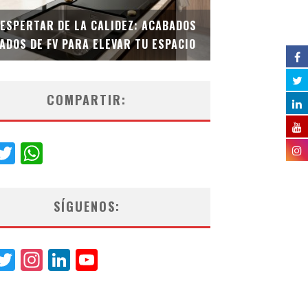
DESPERTAR DE LA CALIDEZ: ACABADOS
TECNOLOGÍA Y B
ADOS DE FV PARA ELEVAR TU ESPACIO
EL INODORO INT
COMPARTIR:
acebook
Twitter
WhatsApp
SÍGUENOS:
acebook
Twitter
Instagram
LinkedIn
YouTube
Channel