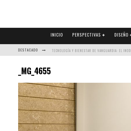
INICIO
PERSPECTIVAS
DISEÑO
DESTACADO
TECNOLOGÍA Y BIENESTAR DE VANGUARDIA: EL INO
SECTOR INMOBILIARIO – RECUPERACIÓN A PASO FI
_MG_4655
ALEXANDRA BEDOYA – LA CONSTANCIA DETRÁS DE LA
EL DESPERTAR DE LA CALIDEZ: ACABADOS DORADOS 