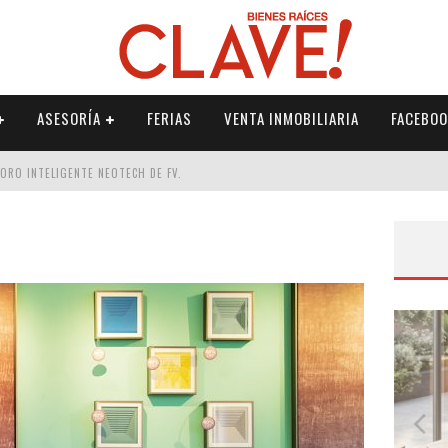
ASESORÍA
FERIAS
VENTA INMOBILIARIA
FACEBOO
DORO INTELIGENTE NEOTECH DE FV.
RME
 PALETERÍA
DE FV PARA ELEVAR TU ESPACIO