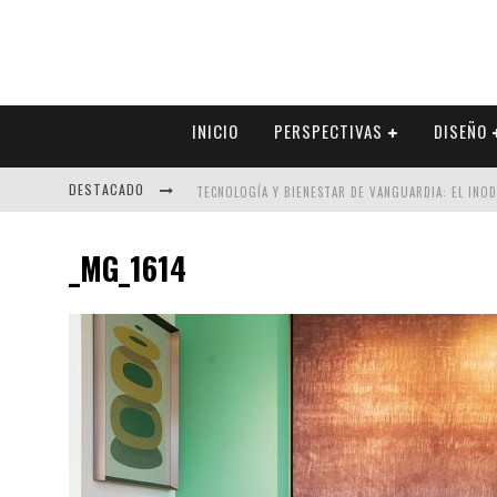
INICIO
PERSPECTIVAS
DISEÑO
DESTACADO
TECNOLOGÍA Y BIENESTAR DE VANGUARDIA: EL INO
SECTOR INMOBILIARIO – RECUPERACIÓN A PASO FI
_MG_1614
ALEXANDRA BEDOYA – LA CONSTANCIA DETRÁS DE LA
EL DESPERTAR DE LA CALIDEZ: ACABADOS DORADOS 