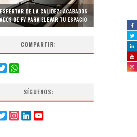
DESPERTAR DE LA CALIDEZ: ACABADOS
TECNOLOGÍA Y B
ADOS DE FV PARA ELEVAR TU ESPACIO
EL INODORO INT
COMPARTIR:
acebook
Twitter
WhatsApp
SÍGUENOS:
acebook
Twitter
Instagram
LinkedIn
YouTube
Channel