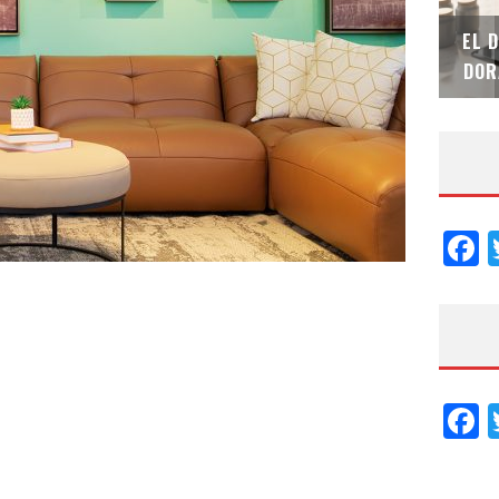
SAINT-GOBAIN IMPTEK – XI CONVENCIÓN
EL 
INTERNACIONAL
DOR
F
F