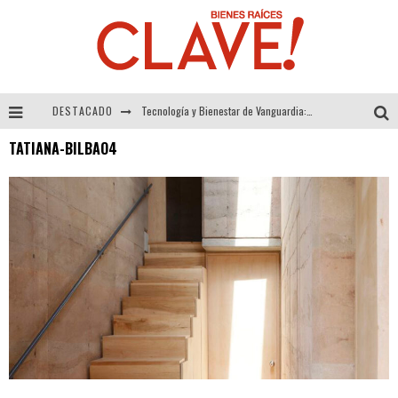
DESTACADO
Tecnología y Bienestar de Vanguardia: El Inodoro Inteligente Neotech de FV.
TATIANA-BILBAO4
Sector Inmobiliario – recuperación a paso firme
Alexandra Bedoya – La Constancia detrás de La Paletería
El Despertar de la Calidez: Acabados Dorados de FV para Elevar tu Espacio