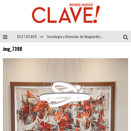
DESTACADO
Tecnología y Bienestar de Vanguardia: El Inodoro Inteligente Neotech de FV.
img_7398
Sector Inmobiliario – recuperación a paso firme
Alexandra Bedoya – La Constancia detrás de La Paletería
El Despertar de la Calidez: Acabados Dorados de FV para Elevar tu Espacio