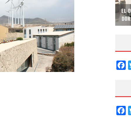
SAINT-GOBAIN IMPTEK – XI CONVENCIÓN
EL 
INTERNACIONAL
DOR
F
F