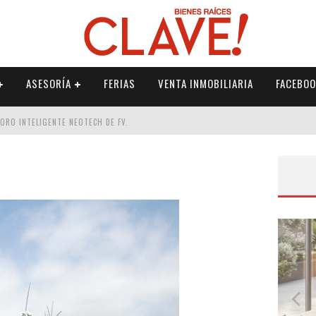
ASESORÍA
FERIAS
VENTA INMOBILIARIA
FACEBOO
DORO INTELIGENTE NEOTECH DE FV.
RME
 PALETERÍA
DE FV PARA ELEVAR TU ESPACIO