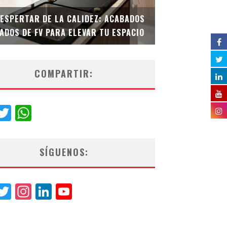
DESPERTAR DE LA CALIDEZ: ACABADOS
TECNOLOGÍA Y B
ADOS DE FV PARA ELEVAR TU ESPACIO
EL INODORO INT
COMPARTIR:
acebook
Twitter
WhatsApp
SÍGUENOS:
acebook
Twitter
Instagram
LinkedIn
YouTube
Channel