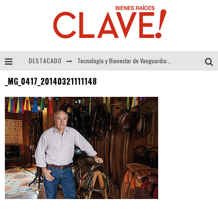
DESTACADO
Tecnología y Bienestar de Vanguardia: El Inodoro Inteligente Neotech de FV.
_MG_0417_20140321111148
Sector Inmobiliario – recuperación a paso firme
Alexandra Bedoya – La Constancia detrás de La Paletería
El Despertar de la Calidez: Acabados Dorados de FV para Elevar tu Espacio