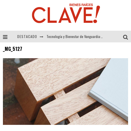
DESTACADO
Tecnología y Bienestar de Vanguardia: El Inodoro Inteligente Neotech de FV.
_MG_5127
Sector Inmobiliario – recuperación a paso firme
Alexandra Bedoya – La Constancia detrás de La Paletería
El Despertar de la Calidez: Acabados Dorados de FV para Elevar tu Espacio