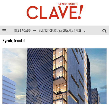
DESTACADO
MULTIOFICINAS / AMOBLARE / TREZE – Especial Interiorismo & Decoración 2026
Syrah_frontal
Abad Vergara Arquitectos – Especial Interiorismo & Decoración 2026
COLINEAL – Especial Interiorismo & Decoración 2026
ADRIANA HOYOS DESIGN STUDIO – Especial Interiorismo & Decoración 2026