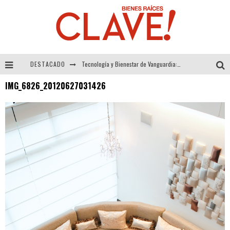
DESTACADO
Tecnología y Bienestar de Vanguardia: El Inodoro Inteligente Neotech de FV.
IMG_6826_20120627031426
Sector Inmobiliario – recuperación a paso firme
Alexandra Bedoya – La Constancia detrás de La Paletería
El Despertar de la Calidez: Acabados Dorados de FV para Elevar tu Espacio