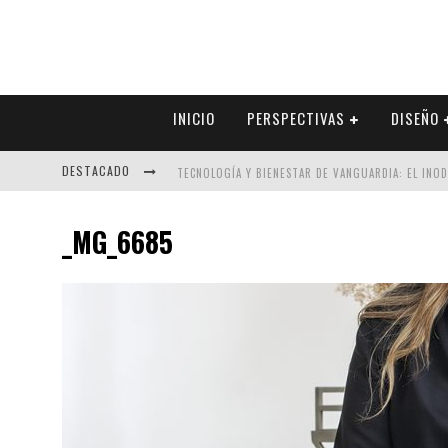
INICIO
PERSPECTIVAS
DISEÑO
DESTACADO
TECNOLOGÍA Y BIENESTAR DE VANGUARDIA: EL INO
SECTOR INMOBILIARIO – RECUPERACIÓN A PASO FI
_MG_6685
ALEXANDRA BEDOYA – LA CONSTANCIA DETRÁS DE LA
EL DESPERTAR DE LA CALIDEZ: ACABADOS DORADOS 