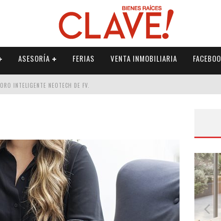
ASESORÍA
FERIAS
VENTA INMOBILIARIA
FACEBOO
DORO INTELIGENTE NEOTECH DE FV.
RME
 PALETERÍA
DE FV PARA ELEVAR TU ESPACIO