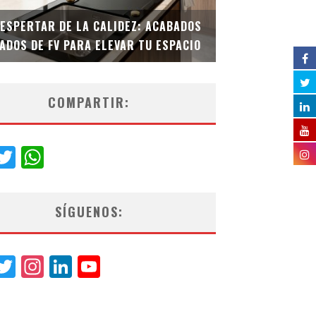
DESPERTAR DE LA CALIDEZ: ACABADOS
TECNOLOGÍA Y B
ADOS DE FV PARA ELEVAR TU ESPACIO
EL INODORO INT
COMPARTIR:
acebook
Twitter
WhatsApp
SÍGUENOS:
acebook
Twitter
Instagram
LinkedIn
YouTube
Channel