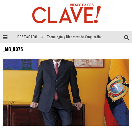
DESTACADO
Tecnología y Bienestar de Vanguardia: El Inodoro Inteligente Neotech de FV.
_MG_9075
Sector Inmobiliario – recuperación a paso firme
Alexandra Bedoya – La Constancia detrás de La Paletería
El Despertar de la Calidez: Acabados Dorados de FV para Elevar tu Espacio