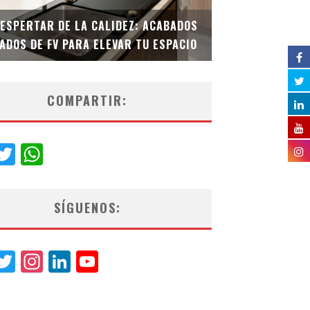
DESPERTAR DE LA CALIDEZ: ACABADOS
TECNOLOGÍA Y B
ADOS DE FV PARA ELEVAR TU ESPACIO
EL INODORO INT
COMPARTIR:
acebook
Twitter
WhatsApp
SÍGUENOS:
acebook
Twitter
Instagram
LinkedIn
YouTube
Channel