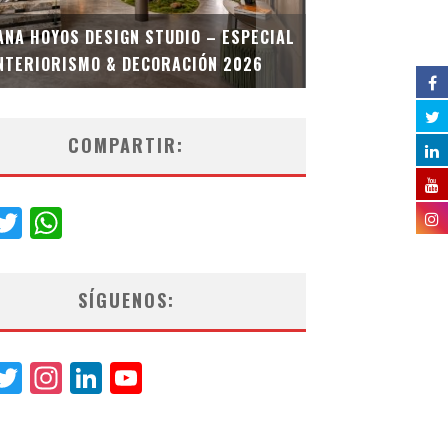
MULTIOFICINA
ANA HOYOS DESIGN STUDIO – ESPECIAL
ESPECIAL INT
NTERIORISMO & DECORACIÓN 2026
COMPARTIR:
acebook
Twitter
WhatsApp
SÍGUENOS:
acebook
Twitter
Instagram
LinkedIn
YouTube
Channel