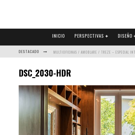
INICIO
PERSPECTIVAS
DISEÑO
DESTACADO
MULTIOFICINAS / AMOBLARE / TREZE – ESPECIAL I
ABAD VERGARA ARQUITECTOS – ESPECIAL INTERIOR
DSC_2030-HDR
COLINEAL – ESPECIAL INTERIORISMO & DECORACIÓN
ADRIANA HOYOS DESIGN STUDIO – ESPECIAL INTER