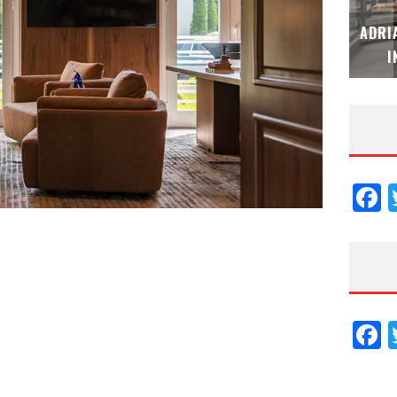
MUBB DESIGN STUDIO – ESPECIAL
ADRI
INTERIORISMO & DECORACIÓN 2026
I
F
F