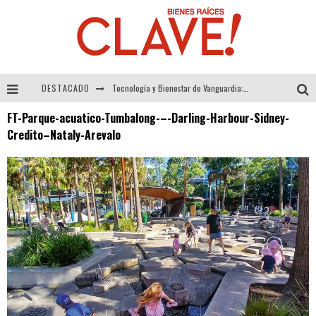
DESTACADO
Tecnología y Bienestar de Vanguardia: El Inodoro Inteligente Neotech de FV.
FT-Parque-acuatico-Tumbalong-–-Darling-Harbour-Sidney-
Sector Inmobiliario – recuperación a paso firme
Credito–Nataly-Arevalo
Alexandra Bedoya – La Constancia detrás de La Paletería
El Despertar de la Calidez: Acabados Dorados de FV para Elevar tu Espacio