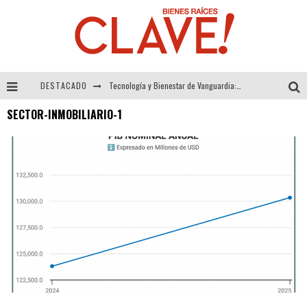
DESTACADO
Tecnología y Bienestar de Vanguardia: El Inodoro Inteligente Neotech de FV.
SECTOR-INMOBILIARIO-1
Sector Inmobiliario – recuperación a paso firme
Alexandra Bedoya – La Constancia detrás de La Paletería
El Despertar de la Calidez: Acabados Dorados de FV para Elevar tu Espacio