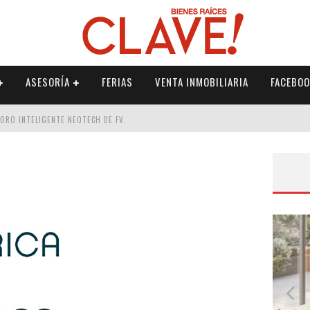
ASESORÍA
FERIAS
VENTA INMOBILIARIA
FACEBOO
DORO INTELIGENTE NEOTECH DE FV.
RME
 PALETERÍA
DE FV PARA ELEVAR TU ESPACIO