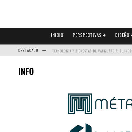
INICIO
PERSPECTIVAS
DISEÑO
DESTACADO
TECNOLOGÍA Y BIENESTAR DE VANGUARDIA: EL INO
SECTOR INMOBILIARIO – RECUPERACIÓN A PASO FI
INFO
ALEXANDRA BEDOYA – LA CONSTANCIA DETRÁS DE LA
EL DESPERTAR DE LA CALIDEZ: ACABADOS DORADOS 