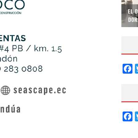
SAINT-GOBAIN IMPTEK – XI CONVENCIÓN
EL 
INTERNACIONAL
DOR
F
F