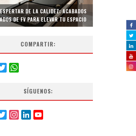
DESPERTAR DE LA CALIDEZ: ACABADOS
TECNOLOGÍA Y B
ADOS DE FV PARA ELEVAR TU ESPACIO
EL INODORO INT
COMPARTIR:
acebook
Twitter
WhatsApp
SÍGUENOS:
acebook
Twitter
Instagram
LinkedIn
YouTube
Channel