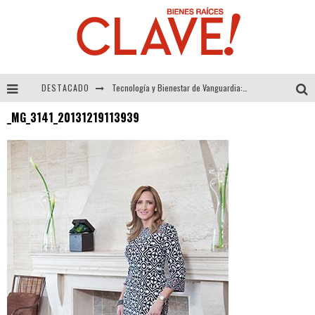
DESTACADO
Tecnología y Bienestar de Vanguardia: El Inodoro Inteligente Neotech de FV.
_MG_3141_20131219113939
Sector Inmobiliario – recuperación a paso firme
Alexandra Bedoya – La Constancia detrás de La Paletería
El Despertar de la Calidez: Acabados Dorados de FV para Elevar tu Espacio