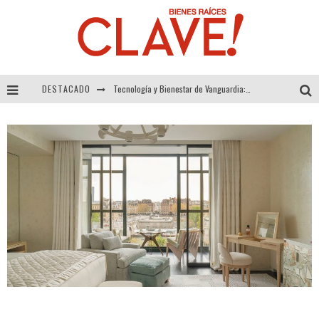
DESTACADO
Tecnología y Bienestar de Vanguardia: El Inodoro Inteligente Neotech de FV.
Sector Inmobiliario – recuperación a paso firme
Alexandra Bedoya – La Constancia detrás de La Paletería
El Despertar de la Calidez: Acabados Dorados de FV para Elevar tu Espacio