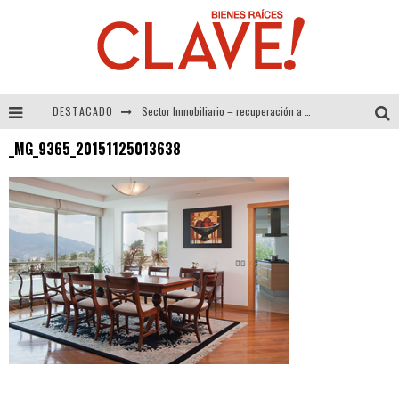
DESTACADO
Sector Inmobiliario – recuperación a paso firme
_MG_9365_20151125013638
Alexandra Bedoya – La Constancia detrás de La Paletería
El Despertar de la Calidez: Acabados Dorados de FV para Elevar tu Espacio
Tecnología y Bienestar de Vanguardia: El Inodoro Inteligente Neotech de FV.