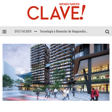
DESTACADO
Tecnología y Bienestar de Vanguardia: El Inodoro Inteligente Neotech de FV.
Sector Inmobiliario – recuperación a paso firme
Alexandra Bedoya – La Constancia detrás de La Paletería
El Despertar de la Calidez: Acabados Dorados de FV para Elevar tu Espacio