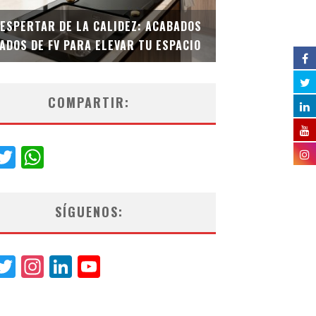
DESPERTAR DE LA CALIDEZ: ACABADOS
TECNOLOGÍA Y B
ADOS DE FV PARA ELEVAR TU ESPACIO
EL INODORO INT
COMPARTIR:
acebook
Twitter
WhatsApp
SÍGUENOS:
acebook
Twitter
Instagram
LinkedIn
YouTube
Channel