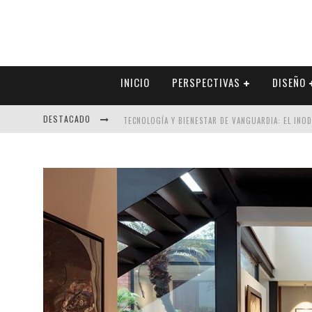
INICIO
PERSPECTIVAS
DISEÑO
DESTACADO
TECNOLOGÍA Y BIENESTAR DE VANGUARDIA: EL INO
SECTOR INMOBILIARIO – RECUPERACIÓN A PASO FI
ALEXANDRA BEDOYA – LA CONSTANCIA DETRÁS DE LA
EL DESPERTAR DE LA CALIDEZ: ACABADOS DORADOS 