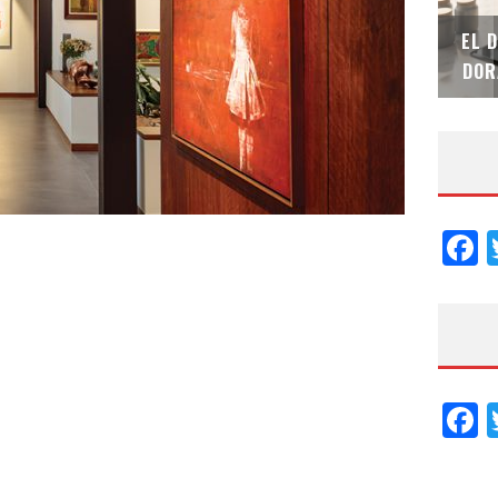
SAINT-GOBAIN IMPTEK – XI CONVENCIÓN
EL 
INTERNACIONAL
DOR
F
F