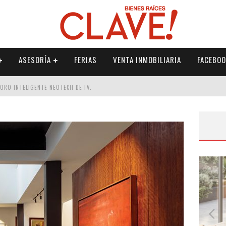
ASESORÍA
FERIAS
VENTA INMOBILIARIA
FACEBOO
DORO INTELIGENTE NEOTECH DE FV.
RME
 PALETERÍA
DE FV PARA ELEVAR TU ESPACIO