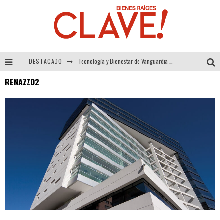
DESTACADO
Tecnología y Bienestar de Vanguardia: El Inodoro Inteligente Neotech de FV.
RENAZZO2
Sector Inmobiliario – recuperación a paso firme
Alexandra Bedoya – La Constancia detrás de La Paletería
El Despertar de la Calidez: Acabados Dorados de FV para Elevar tu Espacio