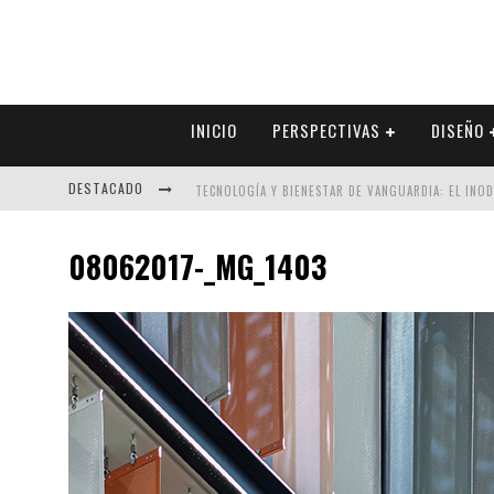
INICIO
PERSPECTIVAS
DISEÑO
DESTACADO
TECNOLOGÍA Y BIENESTAR DE VANGUARDIA: EL INO
SECTOR INMOBILIARIO – RECUPERACIÓN A PASO FI
08062017-_MG_1403
ALEXANDRA BEDOYA – LA CONSTANCIA DETRÁS DE LA
EL DESPERTAR DE LA CALIDEZ: ACABADOS DORADOS 