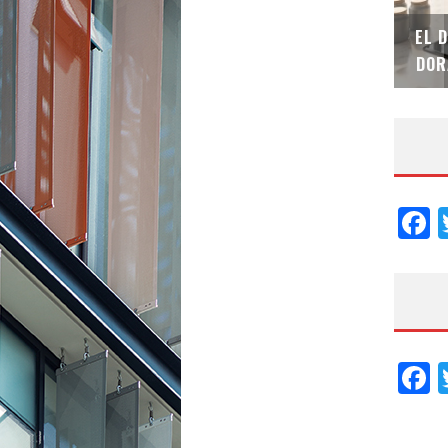
SAINT-GOBAIN IMPTEK – XI CONVENCIÓN
EL 
INTERNACIONAL
DOR
F
F