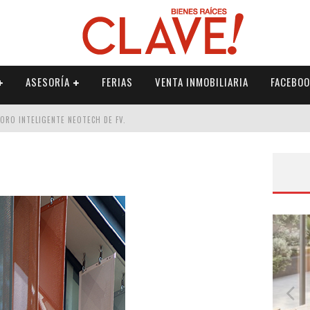
ASESORÍA
FERIAS
VENTA INMOBILIARIA
FACEBOO
DORO INTELIGENTE NEOTECH DE FV.
RME
 PALETERÍA
DE FV PARA ELEVAR TU ESPACIO