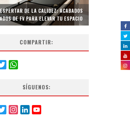
DESPERTAR DE LA CALIDEZ: ACABADOS
TECNOLOGÍA Y B
ADOS DE FV PARA ELEVAR TU ESPACIO
EL INODORO INT
COMPARTIR:
acebook
Twitter
WhatsApp
SÍGUENOS:
acebook
Twitter
Instagram
LinkedIn
YouTube
Channel