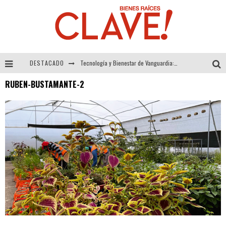
DESTACADO
Tecnología y Bienestar de Vanguardia: El Inodoro Inteligente Neotech de FV.
RUBEN-BUSTAMANTE-2
Sector Inmobiliario – recuperación a paso firme
Alexandra Bedoya – La Constancia detrás de La Paletería
El Despertar de la Calidez: Acabados Dorados de FV para Elevar tu Espacio