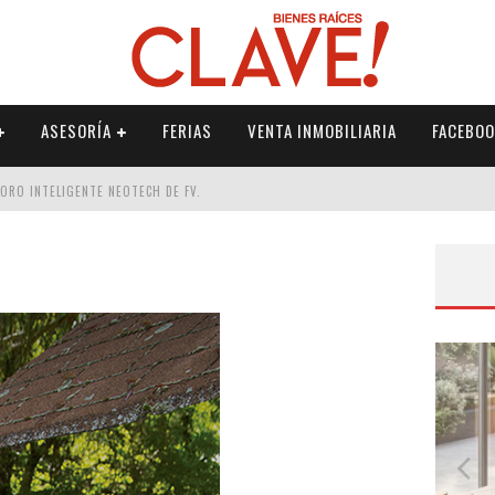
ASESORÍA
FERIAS
VENTA INMOBILIARIA
FACEBOO
DORO INTELIGENTE NEOTECH DE FV.
RME
 PALETERÍA
DE FV PARA ELEVAR TU ESPACIO