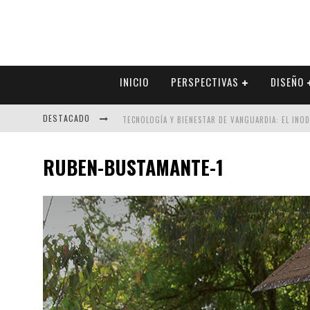
INICIO
PERSPECTIVAS
DISEÑO
DESTACADO
TECNOLOGÍA Y BIENESTAR DE VANGUARDIA: EL INO
SECTOR INMOBILIARIO – RECUPERACIÓN A PASO FI
RUBEN-BUSTAMANTE-1
ALEXANDRA BEDOYA – LA CONSTANCIA DETRÁS DE LA
EL DESPERTAR DE LA CALIDEZ: ACABADOS DORADOS 