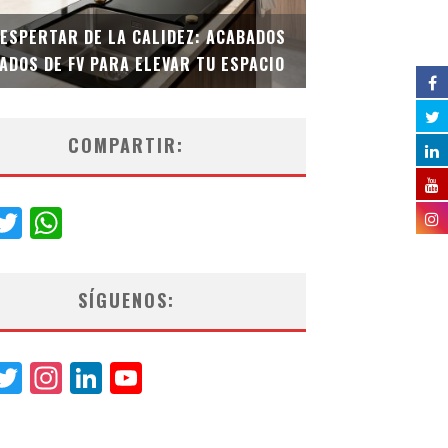
DESPERTAR DE LA CALIDEZ: ACABADOS
TECNOLOGÍA Y B
ADOS DE FV PARA ELEVAR TU ESPACIO
EL INODORO INT
COMPARTIR:
acebook
Twitter
WhatsApp
SÍGUENOS:
acebook
Twitter
Instagram
LinkedIn
YouTube
Channel