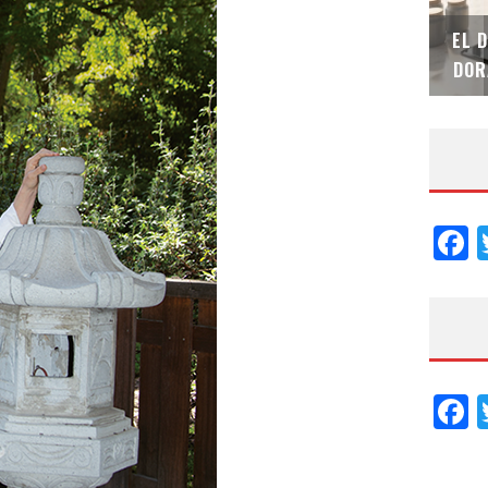
SAINT-GOBAIN IMPTEK – XI CONVENCIÓN
EL 
INTERNACIONAL
DOR
F
F