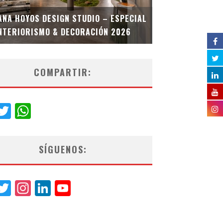
MULTIOFICINA
ANA HOYOS DESIGN STUDIO – ESPECIAL
ESPECIAL INT
NTERIORISMO & DECORACIÓN 2026
COMPARTIR:
acebook
Twitter
WhatsApp
SÍGUENOS:
acebook
Twitter
Instagram
LinkedIn
YouTube
Channel