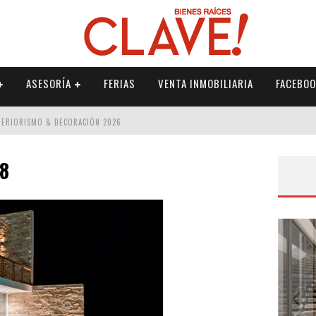
ASESORÍA
FERIAS
VENTA INMOBILIARIA
FACEBOO
NTERIORISMO & DECORACIÓN 2026
ISMO & DECORACIÓN 2026
48
 2026
IORISMO & DECORACIÓN 2026