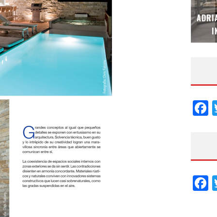
MUBB DESIGN STUDIO – ESPECIAL
ADRI
INTERIORISMO & DECORACIÓN 2026
I
F
F