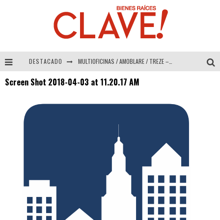
DESTACADO
MULTIOFICINAS / AMOBLARE / TREZE – Especial Interiorismo & Decoración 2026
Screen Shot 2018-04-03 at 11.20.17 AM
Abad Vergara Arquitectos – Especial Interiorismo & Decoración 2026
COLINEAL – Especial Interiorismo & Decoración 2026
ADRIANA HOYOS DESIGN STUDIO – Especial Interiorismo & Decoración 2026