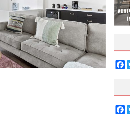
MUBB DESIGN STUDIO – ESPECIAL
ADRI
INTERIORISMO & DECORACIÓN 2026
I
F
F