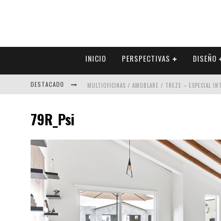
INICIO
PERSPECTIVAS
DISEÑO
DESTACADO
MULTIOFICINAS / AMOBLARE / TREZE – ESPECIAL I
ABAD VERGARA ARQUITECTOS – ESPECIAL INTERIOR
79R_Psi
COLINEAL – ESPECIAL INTERIORISMO & DECORACIÓN
ADRIANA HOYOS DESIGN STUDIO – ESPECIAL INTER