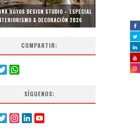
MULTIOFICINA
ANA HOYOS DESIGN STUDIO – ESPECIAL
ESPECIAL INT
NTERIORISMO & DECORACIÓN 2026
COMPARTIR:
acebook
Twitter
WhatsApp
SÍGUENOS:
acebook
Twitter
Instagram
LinkedIn
YouTube
Channel