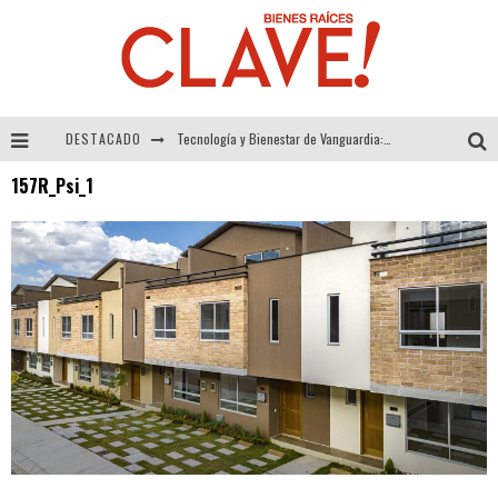
DESTACADO
Tecnología y Bienestar de Vanguardia: El Inodoro Inteligente Neotech de FV.
157R_Psi_1
Sector Inmobiliario – recuperación a paso firme
Alexandra Bedoya – La Constancia detrás de La Paletería
El Despertar de la Calidez: Acabados Dorados de FV para Elevar tu Espacio