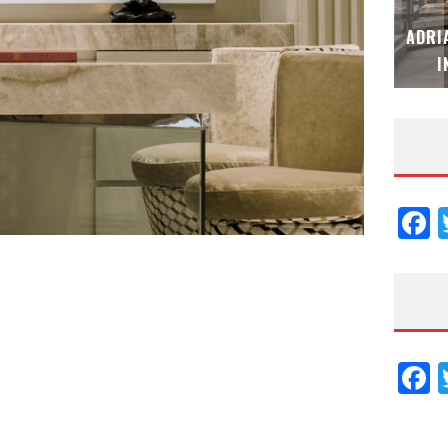
MUBB DESIGN STUDIO – ESPECIAL
ADRI
INTERIORISMO & DECORACIÓN 2026
I
F
F