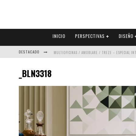
INICIO
PERSPECTIVAS
DISEÑO
DESTACADO
MULTIOFICINAS / AMOBLARE / TREZE – ESPECIAL I
ABAD VERGARA ARQUITECTOS – ESPECIAL INTERIOR
_BLN3318
COLINEAL – ESPECIAL INTERIORISMO & DECORACIÓN
ADRIANA HOYOS DESIGN STUDIO – ESPECIAL INTER