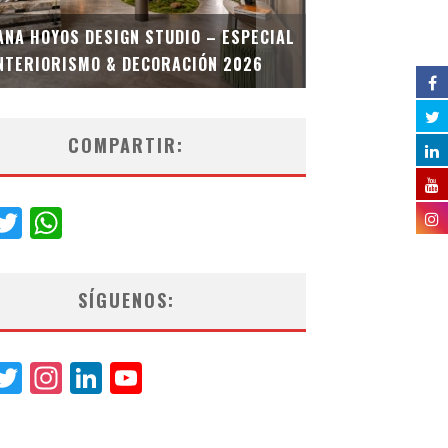
MULTIOFICINA
ANA HOYOS DESIGN STUDIO – ESPECIAL
ESPECIAL INT
NTERIORISMO & DECORACIÓN 2026
COMPARTIR:
acebook
Twitter
WhatsApp
SÍGUENOS:
acebook
Twitter
Instagram
LinkedIn
YouTube
Channel