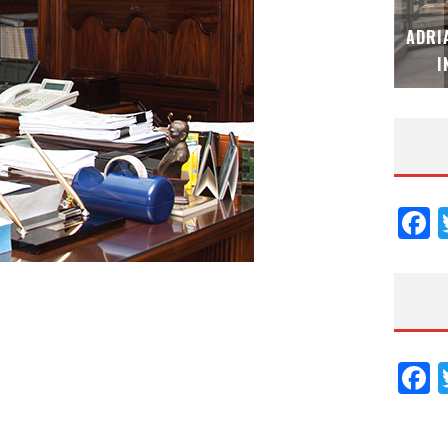
MUBB DESIGN STUDIO – ESPECIAL
ADRI
INTERIORISMO & DECORACIÓN 2026
I
F
F