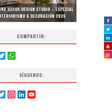
MULTIOFICINA
ANA HOYOS DESIGN STUDIO – ESPECIAL
ESPECIAL INT
NTERIORISMO & DECORACIÓN 2026
COMPARTIR:
acebook
Twitter
WhatsApp
SÍGUENOS:
acebook
Twitter
Instagram
LinkedIn
YouTube
Channel