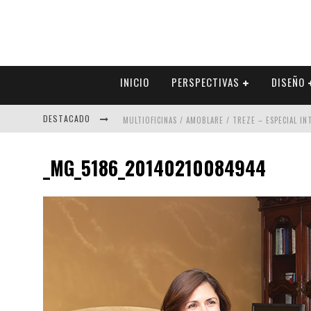
INICIO
PERSPECTIVAS
DISEÑO
DESTACADO
MULTIOFICINAS / AMOBLARE / TREZE – ESPECIAL I
ABAD VERGARA ARQUITECTOS – ESPECIAL INTERIOR
_MG_5186_20140210084944
COLINEAL – ESPECIAL INTERIORISMO & DECORACIÓN
ADRIANA HOYOS DESIGN STUDIO – ESPECIAL INTER