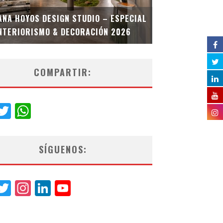
MULTIOFICINA
ANA HOYOS DESIGN STUDIO – ESPECIAL
ESPECIAL INT
NTERIORISMO & DECORACIÓN 2026
COMPARTIR:
acebook
Twitter
WhatsApp
SÍGUENOS:
acebook
Twitter
Instagram
LinkedIn
YouTube
Channel