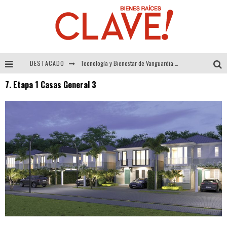
DESTACADO
Tecnología y Bienestar de Vanguardia: El Inodoro Inteligente Neotech de FV.
7. Etapa 1 Casas General 3
Sector Inmobiliario – recuperación a paso firme
Alexandra Bedoya – La Constancia detrás de La Paletería
El Despertar de la Calidez: Acabados Dorados de FV para Elevar tu Espacio