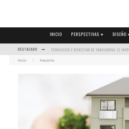
INICIO
PERSPECTIVAS
DISEÑO
DESTACADO
TECNOLOGÍA Y BIENESTAR DE VANGUARDIA: EL INO
Inicio
Asesoría
SECTOR INMOBILIARIO – RECUPERACIÓN A PASO FI
ALEXANDRA BEDOYA – LA CONSTANCIA DETRÁS DE LA
EL DESPERTAR DE LA CALIDEZ: ACABADOS DORADOS 