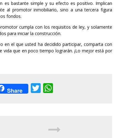
n es bastante simple y su efecto es positivo. Implican
 al promotor inmobiliario, sino a una tercera figura
sos fondos.
promotor cumpla con los requisitos de ley, y solamente
os para iniciar la construcción.
to en el que usted ha decidido participar, comparta con
o de vida que en poco tiempo lograrán. ¡Lo mejor está por
acebook
Twitter
WhatsApp
Share