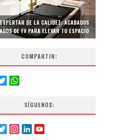
DESPERTAR DE LA CALIDEZ: ACABADOS
TECNOLOGÍA Y B
ADOS DE FV PARA ELEVAR TU ESPACIO
EL INODORO INT
COMPARTIR:
acebook
Twitter
WhatsApp
SÍGUENOS:
acebook
Twitter
Instagram
LinkedIn
YouTube
Channel