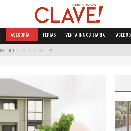
ASESORÍA
FERIAS
VENTA INMOBILIARIA
FACEBOO
DORO INTELIGENTE NEOTECH DE FV.
RME
 PALETERÍA
DE FV PARA ELEVAR TU ESPACIO