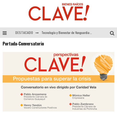
DESTACADO
Tecnología y Bienestar de Vanguardia: El Inodoro Inteligente Neotech de FV.
Portada-Conversatorio
Sector Inmobiliario – recuperación a paso firme
Alexandra Bedoya – La Constancia detrás de La Paletería
El Despertar de la Calidez: Acabados Dorados de FV para Elevar tu Espacio