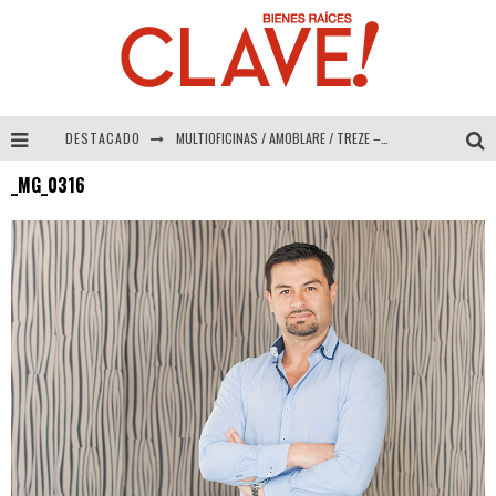
DESTACADO
MULTIOFICINAS / AMOBLARE / TREZE – Especial Interiorismo & Decoración 2026
_MG_0316
Abad Vergara Arquitectos – Especial Interiorismo & Decoración 2026
COLINEAL – Especial Interiorismo & Decoración 2026
ADRIANA HOYOS DESIGN STUDIO – Especial Interiorismo & Decoración 2026