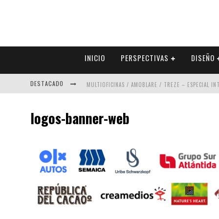
INICIO
PERSPECTIVAS
DISEÑO
DESTACADO
MULTIOFICINAS / AMOBLARE / TREZE – ESPECIAL I
ABAD VERGARA ARQUITECTOS – ESPECIAL INTERIOR
logos-banner-web
COLINEAL – ESPECIAL INTERIORISMO & DECORACIÓN
ADRIANA HOYOS DESIGN STUDIO – ESPECIAL INTER