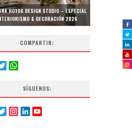
MULTIOFICINA
ANA HOYOS DESIGN STUDIO – ESPECIAL
ESPECIAL INT
NTERIORISMO & DECORACIÓN 2026
COMPARTIR:
acebook
Twitter
WhatsApp
SÍGUENOS:
acebook
Twitter
Instagram
LinkedIn
YouTube
Channel