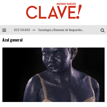
DESTACADO
Tecnología y Bienestar de Vanguardia: El Inodoro Inteligente Neotech de FV.
Azul general
Sector Inmobiliario – recuperación a paso firme
Alexandra Bedoya – La Constancia detrás de La Paletería
El Despertar de la Calidez: Acabados Dorados de FV para Elevar tu Espacio