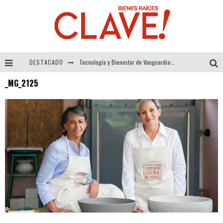
DESTACADO
Tecnología y Bienestar de Vanguardia: El Inodoro Inteligente Neotech de FV.
_MG_2125
Sector Inmobiliario – recuperación a paso firme
Alexandra Bedoya – La Constancia detrás de La Paletería
El Despertar de la Calidez: Acabados Dorados de FV para Elevar tu Espacio