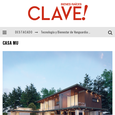
DESTACADO
Tecnología y Bienestar de Vanguardia: El Inodoro Inteligente Neotech de FV.
CASA MU
Sector Inmobiliario – recuperación a paso firme
Alexandra Bedoya – La Constancia detrás de La Paletería
El Despertar de la Calidez: Acabados Dorados de FV para Elevar tu Espacio