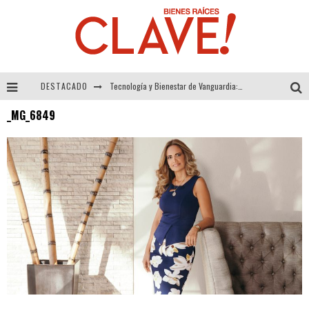
DESTACADO
Tecnología y Bienestar de Vanguardia: El Inodoro Inteligente Neotech de FV.
_MG_6849
Sector Inmobiliario – recuperación a paso firme
Alexandra Bedoya – La Constancia detrás de La Paletería
El Despertar de la Calidez: Acabados Dorados de FV para Elevar tu Espacio