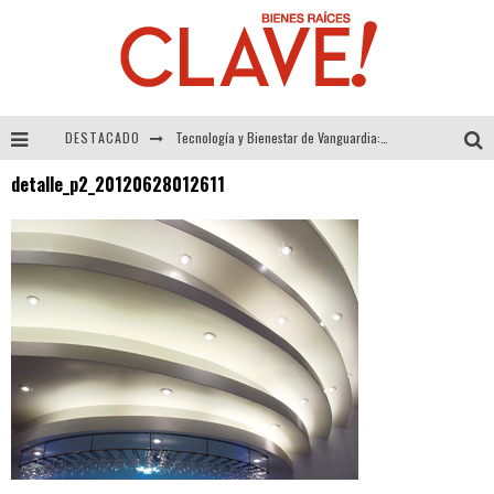
DESTACADO
Tecnología y Bienestar de Vanguardia: El Inodoro Inteligente Neotech de FV.
detalle_p2_20120628012611
Sector Inmobiliario – recuperación a paso firme
Alexandra Bedoya – La Constancia detrás de La Paletería
El Despertar de la Calidez: Acabados Dorados de FV para Elevar tu Espacio