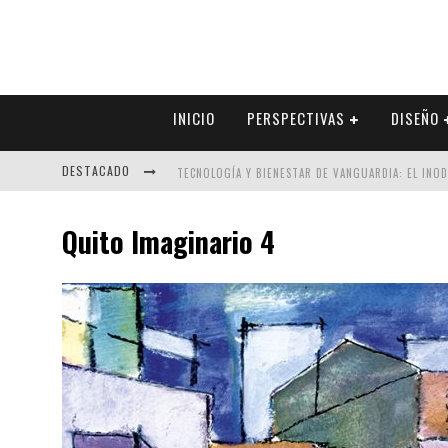
INICIO
PERSPECTIVAS
DISEÑO
DESTACADO
TECNOLOGÍA Y BIENESTAR DE VANGUARDIA: EL INO
SECTOR INMOBILIARIO – RECUPERACIÓN A PASO FI
Quito Imaginario 4
ALEXANDRA BEDOYA – LA CONSTANCIA DETRÁS DE LA
EL DESPERTAR DE LA CALIDEZ: ACABADOS DORADOS 