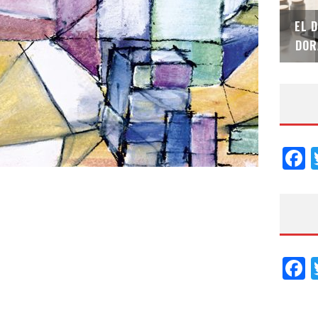
SAINT-GOBAIN IMPTEK – XI CONVENCIÓN
EL 
INTERNACIONAL
DOR
F
F