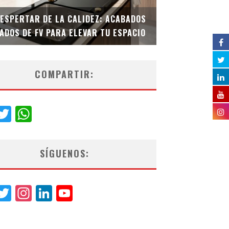
DESPERTAR DE LA CALIDEZ: ACABADOS
TECNOLOGÍA Y B
ADOS DE FV PARA ELEVAR TU ESPACIO
EL INODORO INT
COMPARTIR:
acebook
Twitter
WhatsApp
SÍGUENOS:
acebook
Twitter
Instagram
LinkedIn
YouTube
Channel