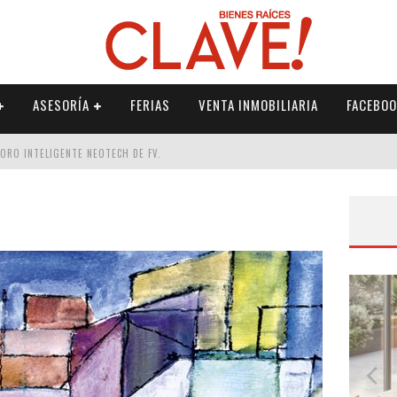
ASESORÍA
FERIAS
VENTA INMOBILIARIA
FACEBOO
DORO INTELIGENTE NEOTECH DE FV.
RME
 PALETERÍA
DE FV PARA ELEVAR TU ESPACIO