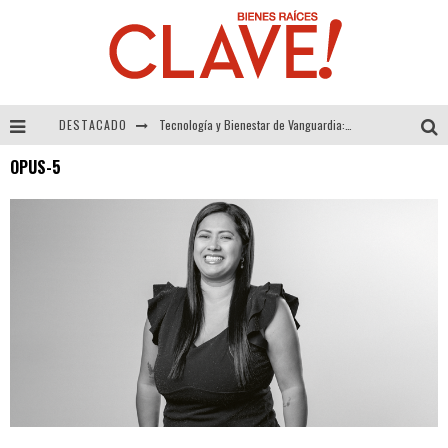
DESTACADO
Tecnología y Bienestar de Vanguardia: El Inodoro Inteligente Neotech de FV.
OPUS-5
Sector Inmobiliario – recuperación a paso firme
Alexandra Bedoya – La Constancia detrás de La Paletería
El Despertar de la Calidez: Acabados Dorados de FV para Elevar tu Espacio